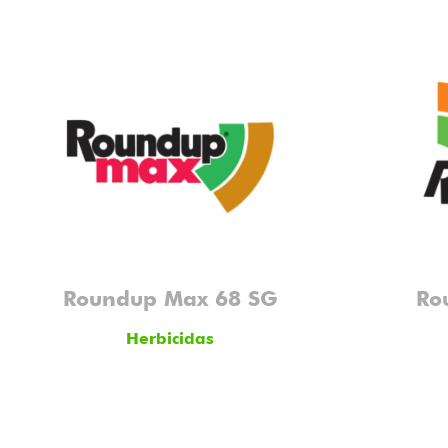
Roundup Max 68 SG
Ro
Herbicidas