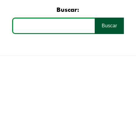
Buscar:
DUWEST Oficinas Corporativas
5ta Ave. 16-62 zona 10, Nivel 9 Guatemala, Guatemala
PBX: +502 2420-5400
DUWEST GUATEMALA, S.A.