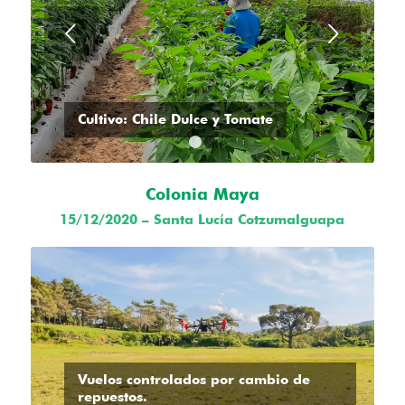
Posterior
Cultivo: Chile Dulce y Tomate
1
2
Colonia Maya
15/12/2020 – Santa Lucía Cotzumalguapa
Vuelos controlados por cambio de
repuestos.