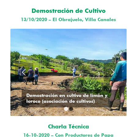
Demostración de Cultivo
13/10/2020 – El Obrajuelo, Villa Canales
Posterior
Demostración en cultivo de limón y
loroco (asociación de cultivos)
1
2
Charla Técnica
16-10-2020 – Con Productores de Papa