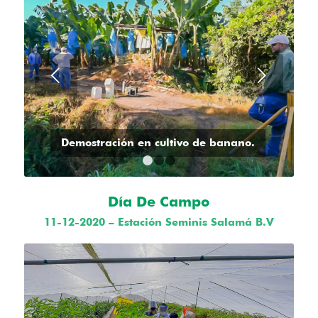
Posterior
Demostración en cultivo de banano.
1
2
3
Día De Campo
11-12-2020 – Estación Seminis Salamá B.V