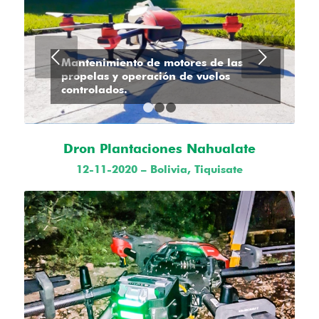
Posterior
Mantenimiento de motores de las
propelas y operación de vuelos
controlados.
1
2
3
Dron Plantaciones Nahualate
12-11-2020 – Bolivia, Tiquisate