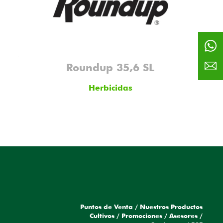
Roundup 35,6 SL
Herbicidas
Puntos de Venta
/
Nuestros Productos
a
Cultivos
/
Promociones
/
Asesores
/