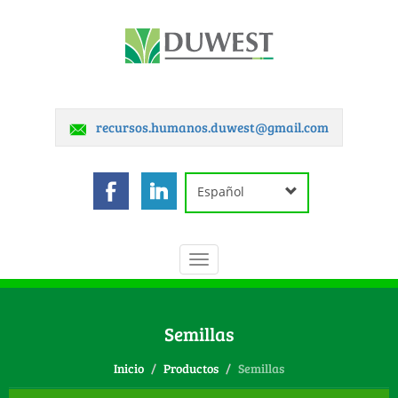
recursos.humanos.duwest@gmail.com
Español
Toggle
navigation
Semillas
Inicio
Productos
Semillas