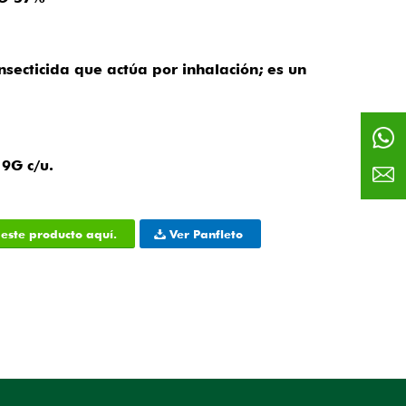
secticida que actúa por inhalación; es un
9G c/u.
este producto aquí.
Ver Panfleto