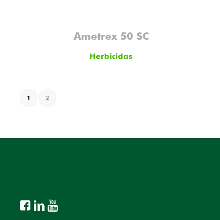
Ametrex 50 SC
Herbicidas
1
2