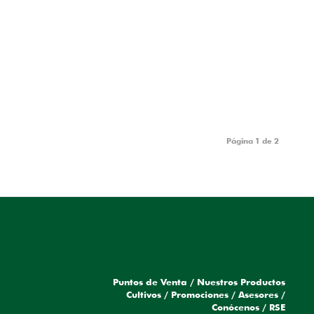
Página 1 de 2
Puntos de Venta
/
Nuestros Productos
a
Cultivos
/
Promociones
/
Asesores
/
Conócenos
/
RSE