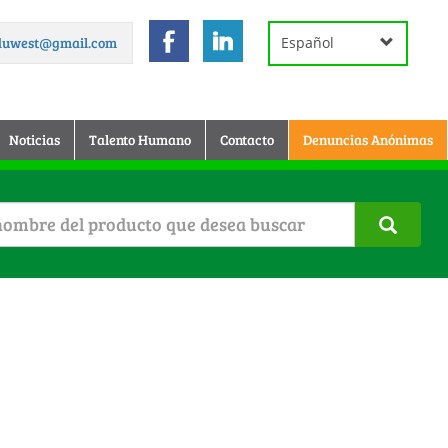
.duwest@gmail.com
Español
Noticias
Talento Humano
Contacto
Denuncias Anónimas