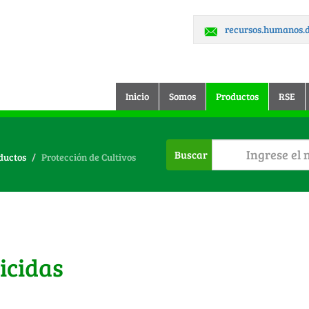
recursos.humanos
(current)
Inicio
Somos
Productos
RSE
Buscar
ductos
Protección de Cultivos
icidas