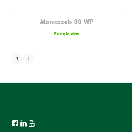
Mancozeb 80 WP
Fungicidas
1
2