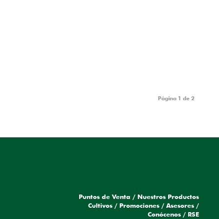
Página 1 de 2
Puntos de Venta
/
Nuestros Productos
a
Cultivos
/
Promociones
/
Asesores
/
Conócenos
/
RSE