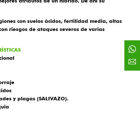
mejores atributos de un hibrido. De ahí su
ones con suelos ácidos, fertilidad media, altas
con riesgos de ataques severos de varias
RÍSTICAS
cional
orraje
cidos
ades y plagas (SALIVAZO).
quia