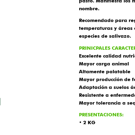
pasto. Manifiesta los 
nombre.
Recomendado para regi
temperaturas y áreas 
especies de salivazo.
PRINICPALES CARACTE
Excelente calidad nutri
Mayor carga animal
Altamente palatable
Mayor producción de f
Adaptación a suelos á
Resistente a enfermed
Mayor tolerancia a se
PRESENTACIONES:
• 2 KG